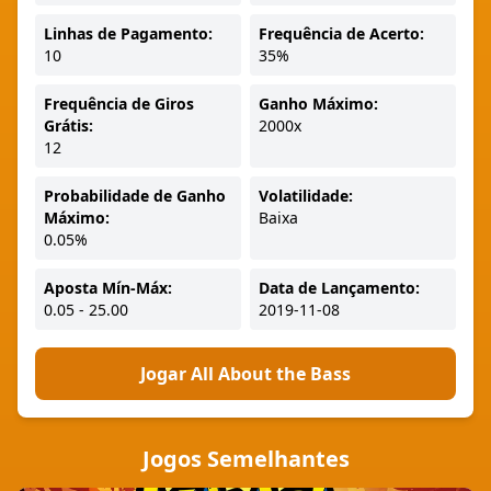
Linhas de Pagamento:
Frequência de Acerto:
10
35%
Frequência de Giros
Ganho Máximo:
Grátis:
2000x
12
Probabilidade de Ganho
Volatilidade:
Máximo:
Baixa
0.05%
Aposta Mín-Máx:
Data de Lançamento:
0.05 - 25.00
2019-11-08
Jogar All About the Bass
Jogos Semelhantes