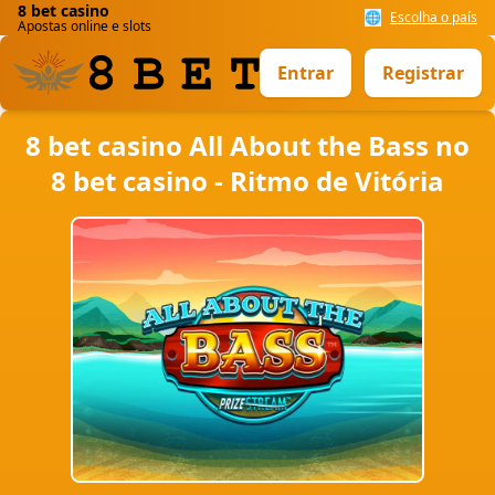
8 bet casino
🌐
Escolha o país
Apostas online e slots
Entrar
Registrar
8 bet casino All About the Bass no
8 bet casino - Ritmo de Vitória